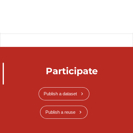
Statut professionnel selon la position dans
le ménage, la nationalité, l'âge et le sexe
Statut professionnel selon la position dans
le ménage, le pays de naissance, l'âge et
le sexe
Statut professionnel selon la position dans
le ménage, l’état matrimonial, l'âge et le
sexe
Statut professionnel selon le niveau
Participate
d'éducation, la position dans la famille,
l'âge et le sexe
Statut professionnel selon le niveau
Publish a dataset
d'éducation, la position dans le ménage,
l'âge et le sexe
Publish a reuse
Synchronisé automatiquement depuis la
base de