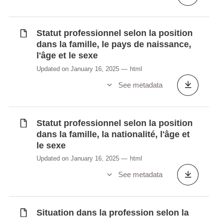
la position dans le ménage et le sexe
Position dans la famille selon le sexe et
Statut professionnel selon la position
l’âge
dans la famille, le pays de naissance,
Position dans le ménage selon le sexe et
l'âge et le sexe
l’âge
Updated on January 16, 2025
html
Situation dans la profession selon la
position dans la famille, la nationalité, l'âge
See metadata
et le sexe
Situation dans la profession selon la
position dans la famille, le pays de
Statut professionnel selon la position
dans la famille, la nationalité, l'âge et
naissance, l'âge et le sexe
le sexe
Situation dans la profession selon la
Updated on January 16, 2025
html
position dans le ménage, la nationalité,
l'âge et le sexe
See metadata
Situation dans la profession selon la
position dans le ménage, le pays de
naissance, l'âge et le sexe
Situation dans la profession selon la