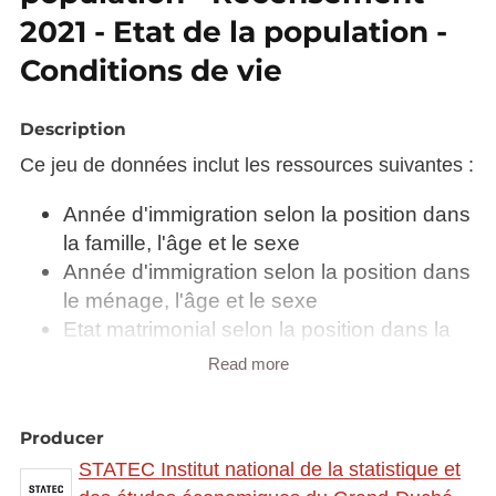
2021 - Etat de la population -
Conditions de vie
Description
Ce jeu de données inclut les ressources suivantes :
Année d'immigration selon la position dans
la famille, l'âge et le sexe
Année d'immigration selon la position dans
le ménage, l'âge et le sexe
Etat matrimonial selon la position dans la
famille, le sexe et l’âge
Read more
Etat matrimonial selon la position dans le
ménage et le sexe
Producer
Lieu de résidence un avant le recensement
STATEC Institut national de la statistique et
selon la position dans la famille, l'âge et le