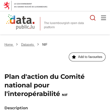
Searc
The luxembourgish open data
Home
Datasets
NIF
Add to favourites
Plan d'action du Comité
national pour
l'interopérabilité
NIF
Description