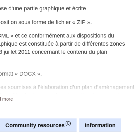
 d’une partie graphique et écrite.
sition sous forme de fichier « ZIP ».
 GML » et ce conformément aux dispositions du
raphique est constituée à partir de différentes zones
8 juillet 2011 concernant le contenu du plan
 format « DOCX ».
nes soumises à l’élaboration d’un plan d’aménagement
 disposition tout comme les plans d’aménagement
d more
ts sont fournis en format « PDF ».
erez d’avantage d’informations concernant la structure
0
programme « QGIS » permettant de télécharger,
Community resources
Information
 graphique du PAG.