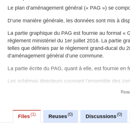
Le plan d’aménagement général (« PAG ») se compose
D’une manière générale, les données sont mis à dispo
La partie graphique du PAG est fournie au format «
règlement ministériel du 1er juillet 2016. La partie g
telles que définies par le règlement grand-ducal du 2
d’aménagement général d’une commune.
La partie écrite du PAG, quant à elle, est fournie en
Les schémas directeurs couvrant l’ensemble des zo
particulier „nouveau quartier“ sont également mis à
Rea
particulier (PAP) maintenus en vigueur. Ces documen
Sur le site
https://pag-upload.mi.public.lu
, vous trouv
1
0
0
« GML » ainsi qu’un outil plugin développé pour le 
Files
Reuses
Discussions
visualiser (selon la légende type) et éditer la partie