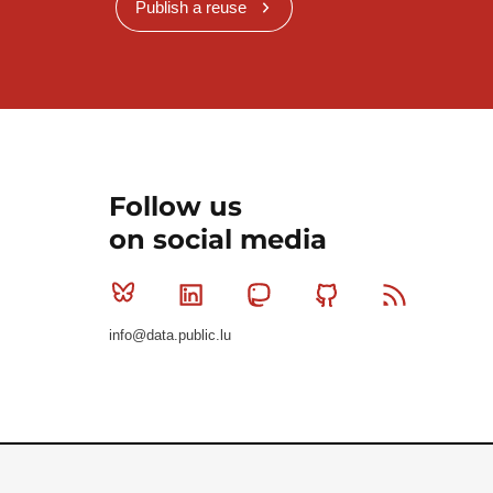
Publish a reuse
Follow us
on social media
Bluesky
Linkedin
Mastodon
Github
RSS
info@data.public.lu