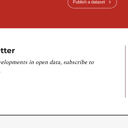
Publish a dataset
tter
velopments in open data, subscribe to
.