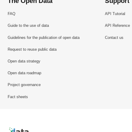
The Open Data
Support
FAQ
API Tutorial
Guide to the use of data
API Reference
Guidelines for the publication of open data
Contact us
Request to reuse public data
Open data strategy
Open data roadmap
Project governance
Fact sheets
Retour à l'accueil de data.public.lu