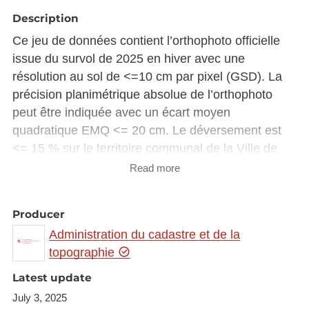
Description
Ce jeu de données contient l’orthophoto officielle
issue du survol de 2025 en hiver avec une
résolution au sol de <=10 cm par pixel (GSD). La
précision planimétrique absolue de l’orthophoto
peut être indiquée avec un écart moyen
quadratique EMQ <= 20 cm. Le déversement est
<= 15 % sur le territoire communal de la Ville de
Luxembourg et <= 25 % en dehors de cette zone.
Read more
L’orthophoto couvre le territoire du Grand-Duché du
Luxembourg avec en débord d’au moins 50 m au-
Producer
delà de la limite d'Etat. Les survols ont été réalisés
Administration du cadastre et de la
avec une élévation solaire de >= 30 ° aux dates
topographie
suivantes :
Latest update
1 février 2025
July 3, 2025
3 février 2025