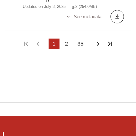
Updated on July 3, 2025
jp2
(254.0MB)
See metadata
First page
Previous page
1
2
35
Next page
Last pa