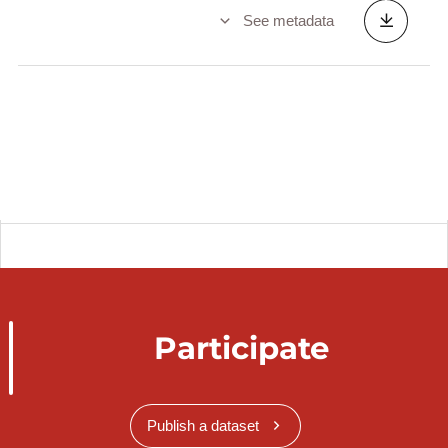
See metadata
Participate
Publish a dataset