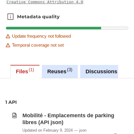
Creative Commons Attribution 4.0
Metadata quality
Metadata quality
Update frequency not followed
Temporal coverage not set
1
3
0
Files
Reuses
Discussions
1 API
Mobilité - Emplacements de parking
libres (API json)
Updated on February 9, 2024
json