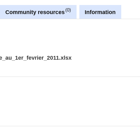
0
Community resources
Information
abitent chez leur employeur font partie du ménage de
moins hebdomadairement dans leur ménage, elles font
_au_1er_fevrier_2011.xlsx