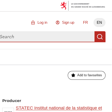
Log in
Sign up
FR
EN
arch for data
Se
Add to favourites
Producer
STATEC Institut national de la statistique et