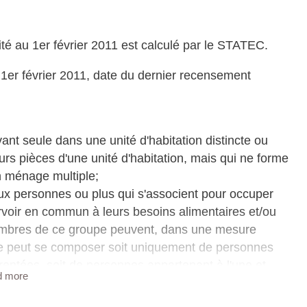
é au 1er février 2011 est calculé par le STATEC.
1er février 2011, date du dernier recensement
vant seule dans une unité d'habitation distincte ou
urs pièces d'une unité d'habitation, mais qui ne forme
un ménage multiple;
eux personnes ou plus qui s'associent pour occuper
ourvoir en commun à leurs besoins alimentaires et/ou
membres de ce groupe peuvent, dans une mesure
pe peut se composer soit uniquement de personnes
entées, soit de personnes appartenant à l'une et
d more
es pensionnaires mais non les sous-locataires. Sont
ersonnes temporairement absentes au moment du