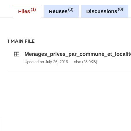
recensement.
1
0
0
Files
Reuses
Discussions
Les domestiques, les employés et les ouvriers qui h
celui-ci; toutefois si ces personnes retournent au 
uniquement partie de ce dernier.
1 MAIN FILE
Menages_prives_par_commune_et_localite
Updated on July 26, 2016
xlsx
(28.9KB)