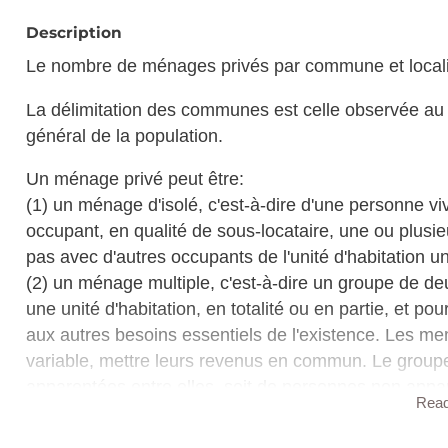
Description
Le nombre de ménages privés par commune et localit
La délimitation des communes est celle observée au 
général de la population.
Un ménage privé peut être:
(1) un ménage d'isolé, c'est-à-dire d'une personne vi
occupant, en qualité de sous-locataire, une ou plusie
pas avec d'autres occupants de l'unité d'habitation 
(2) un ménage multiple, c'est-à-dire un groupe de d
une unité d'habitation, en totalité ou en partie, et p
aux autres besoins essentiels de l'existence. Les 
variable, mettre leurs revenus en commun. Le grou
apparentées entre elles, soit de personnes non appar
Rea
l'autre de ces deux catégories; il peut comprendre l
considérées comme faisant partie du ménage les p