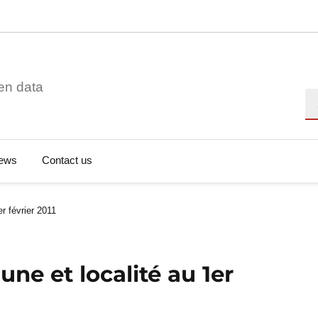
en data
Se
ews
Contact us
r février 2011
e et localité au 1er