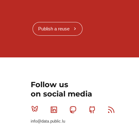
Publish a reuse
Follow us
on social media
Bluesky
Linkedin
Mastodon
Github
RSS
info@data.public.lu