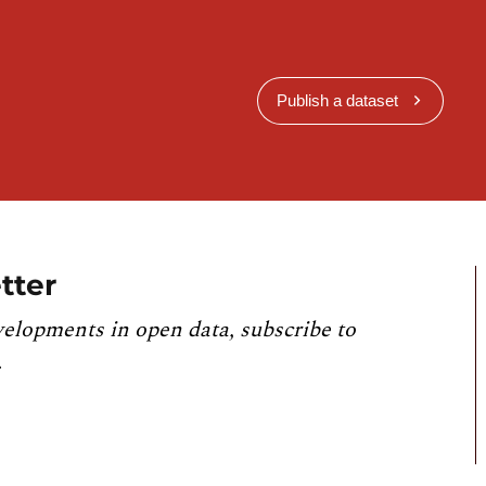
Publish a dataset
tter
velopments in open data, subscribe to
.