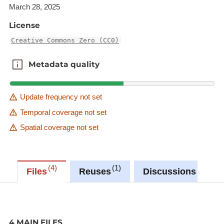
March 28, 2025
XML
HTML
License
Creative Commons Zero (CC0)
Metadata quality
Metadata quality
Update frequency not set
Temporal coverage not set
Spatial coverage not set
4
1
0
Files
Reuses
Discussions
4 MAIN FILES