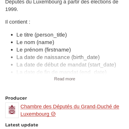
Députés du Luxembourg à partir des élections de
1999.
Il contient :
Le titre (person_title)
Le nom (name)
Le prénom (firstname)
La date de naissance (birth_date)
La date de début de mandat (start_date)
La date de fin de mandat (end_date)
Le groupe politique (political_group)
Read more
Le parti politique (political_party)
Producer
Le rapport des anciens Députés est disponible
Chambre des Députés du Grand-Duché de
dans les formats suivants :
Luxembourg
XLS
Latest update
CSV