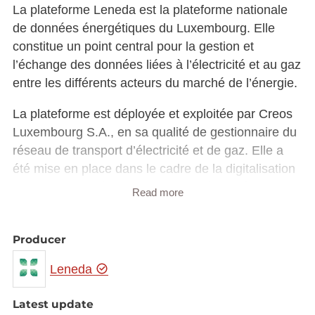
La plateforme Leneda est la plateforme nationale
de données énergétiques du Luxembourg. Elle
constitue un point central pour la gestion et
l’échange des données liées à l’électricité et au gaz
entre les différents acteurs du marché de l’énergie.
La plateforme est déployée et exploitée par Creos
Luxembourg S.A., en sa qualité de gestionnaire du
réseau de transport d’électricité et de gaz. Elle a
été mise en place dans le cadre de la digitalisation
du marché de l’énergie et conformément à la
Read more
législation luxembourgeoise relative à l’organisation
des marchés de l’électricité et du gaz naturel.
Producer
Différents extraits de données peuvent être trouvés
Leneda
ci-dessous en format CSV; ils contiennent des
données qui sont mises à jour à des moments
Latest update
différents. Pour cette raison, il ne peut être exclu