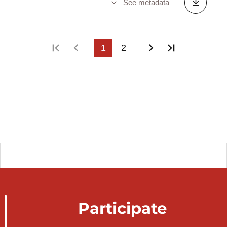
See metadata
First page
Previous page
1
2
Next page
Last page
Participate