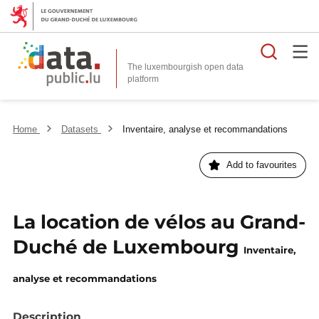
Searc
The luxembourgish open data
Home
Datasets
Inventaire, analyse et recommandations
Add to favourites
La location de vélos au Grand-
Duché de Luxembourg
Inventaire,
analyse et recommandations
Description