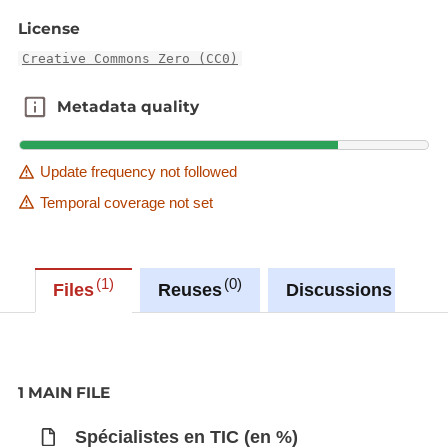
License
Creative Commons Zero (CC0)
Metadata quality
Metadata quality
Update frequency not followed
Temporal coverage not set
1
0
0
Files
Reuses
Discussions
1 MAIN FILE
Spécialistes en TIC (en %)