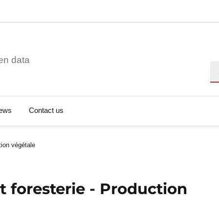
en data
Se
ews
Contact us
tion végétale
t foresterie - Production