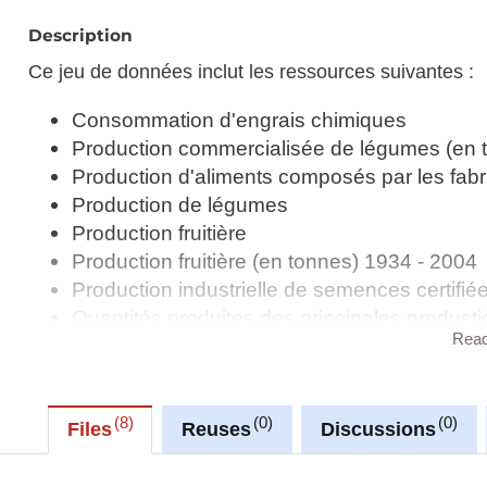
Description
Ce jeu de données inclut les ressources suivantes :
Consommation d'engrais chimiques
Production commercialisée de légumes (en 
Production d'aliments composés par les fabr
Production de légumes
Production fruitière
Production fruitière (en tonnes) 1934 - 2004
Production industrielle de semences certifié
Quantités produites des principales producti
Rea
Synchronisé automatiquement depuis la
base de do
8
0
0
Files
Reuses
Discussions