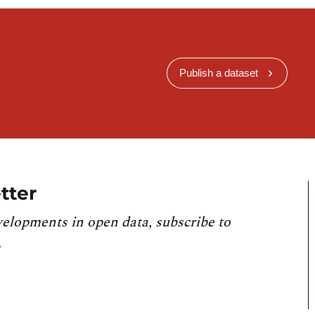
Publish a dataset
tter
velopments in open data, subscribe to
.