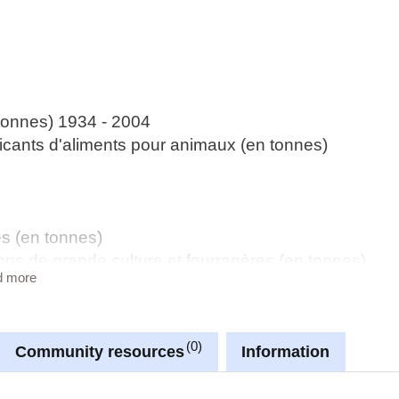
tonnes) 1934 - 2004
icants d'aliments pour animaux (en tonnes)
es (en tonnes)
ons de grande culture et fourragères (en tonnes)
d more
nnées LUSTAT
0
Community resources
Information