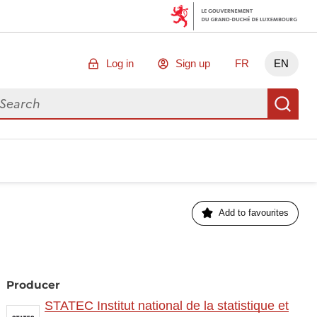
Log in
Sign up
FR
EN
arch for data
Se
Add to favourites
Producer
STATEC Institut national de la statistique et