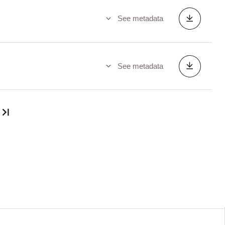
See metadata
See metadata
Last page