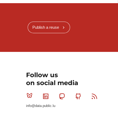
Publish a reuse
Follow us
on social media
Bluesky
Linkedin
Mastodon
Github
RSS
info@data.public.lu