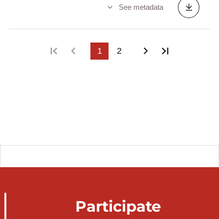
See metadata
First page
Previous page
1
2
Next page
Last page
Participate