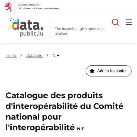
Searc
The luxembourgish open data
Home
Datasets
NIF
Add to favourites
Catalogue des produits
d'interopérabilité du Comité
national pour
l'interopérabilité
NIF