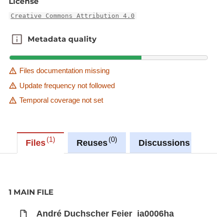
License
Creative Commons Attribution 4.0
Metadata quality
Metadata quality
Files documentation missing
Update frequency not followed
Temporal coverage not set
1
0
0
Files
Reuses
Discussions
1 MAIN FILE
André Duchscher Feier_ia0006ha