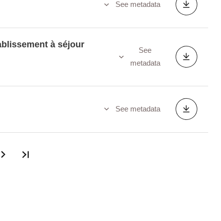
See metadata
ablissement à séjour
See
metadata
See metadata
Last page