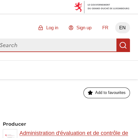
Log in
Sign up
FR
EN
arch for data
Se
Add to favourites
Producer
Administration d'évaluation et de contrôle de