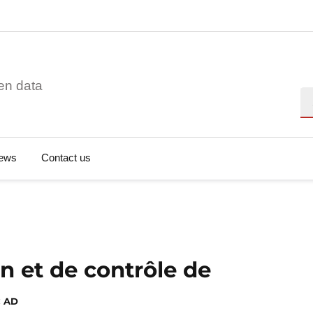
en data
Se
ews
Contact us
n et de contrôle de
 AD