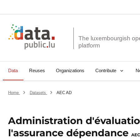
The luxembourgish op
Data
Reuses
Organizations
N
Contribute
Home
Datasets
AEC AD
Administration d'évaluatio
l'assurance dépendance
AEC