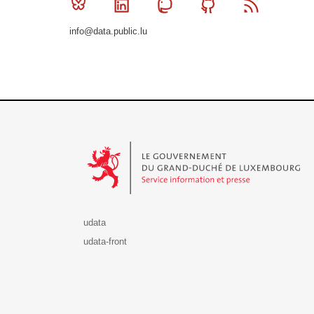
Bluesky
Linkedin
Mastodon
Github
RSS
info@data.public.lu
Le Gouvernement du Grand-Duché de Luxembourg - S
udata
udata-front