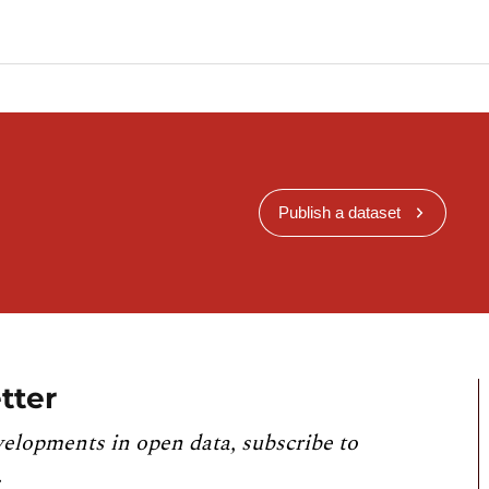
Publish a dataset
tter
velopments in open data, subscribe to
.