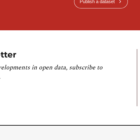
Publish a dataset
tter
velopments in open data, subscribe to
.