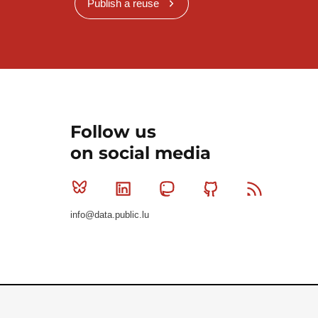
Publish a reuse
Follow us
on social media
Bluesky
Linkedin
Mastodon
Github
RSS
info@data.public.lu
Le Gouvernement du Grand-Duché de Luxembourg - S