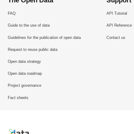
The Open Data
Support
FAQ
API Tutorial
Guide to the use of data
API Reference
Guidelines for the publication of open data
Contact us
Request to reuse public data
Open data strategy
Open data roadmap
Project governance
Fact sheets
Retour à l'accueil de data.public.lu