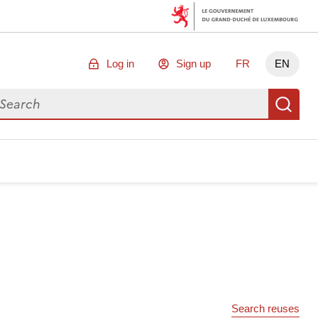
Log in
Sign up
FR
EN
arch for data
Se
Search reuses