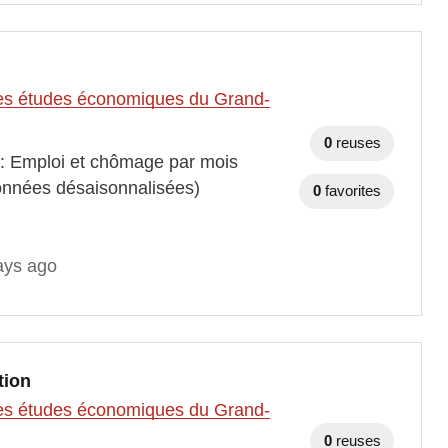
t des études économiques du Grand-
0
reuses
 : Emploi et chômage par mois
onnées désaisonnalisées)
0
favorites
ays ago
tion
t des études économiques du Grand-
0
reuses