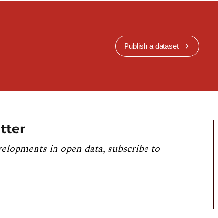
Publish a dataset
tter
velopments in open data, subscribe to
.