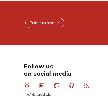
Publish a reuse
Follow us
on social media
Bluesky
Linkedin
Mastodon
Github
RSS
info@data.public.lu