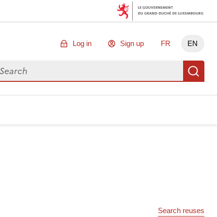
Log in
Sign up
FR
EN
arch for data
Se
Search reuses