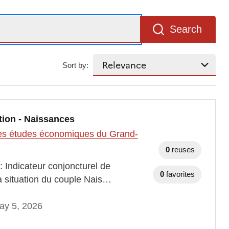
Search
Sort by:
tion - Naissances
t des études économiques du Grand-
0
reuses
: Indicateur conjoncturel de
0
favorites
 la situation du couple Nais…
ay 5, 2026