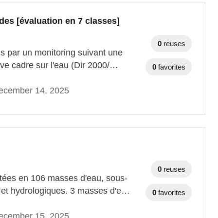
des [évaluation en 7 classes]
0
reuses
ns par un monitoring suivant une
ve cadre sur l'eau (Dir 2000/…
0
favorites
ecember 14, 2025
0
reuses
itées en 106 masses d'eau, sous-
s et hydrologiques. 3 masses d'e…
0
favorites
ecember 15, 2025