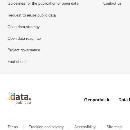
Guidelines for the publication of open data
Contact us
Request to reuse public data
Open data strategy
Open data roadmap
Project governance
Fact sheets
Retour à l'accueil de data.public.lu
Geoportail.lu
Data.
Terms
Tracking and privacy
Accessibility
Site map