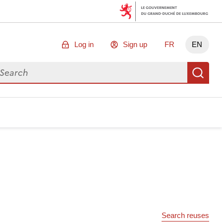
Log in
Sign up
FR
EN
arch for data
Se
Search reuses