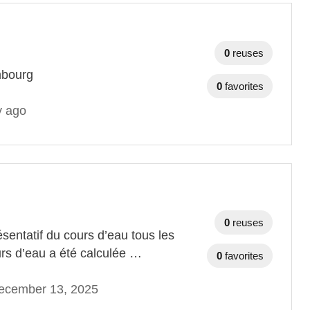
0
reuses
mbourg
0
favorites
y ago
0
reuses
ésentatif du cours d’eau tous les
urs d’eau a été calculée …
0
favorites
ecember 13, 2025