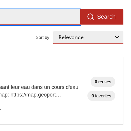
Search
Sort by:
0
reuses
sant leur eau dans un cours d'eau
e map: https://map.geoport…
0
favorites
y