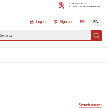
Log in
Sign up
FR
EN
arch for data
Se
Search reuses