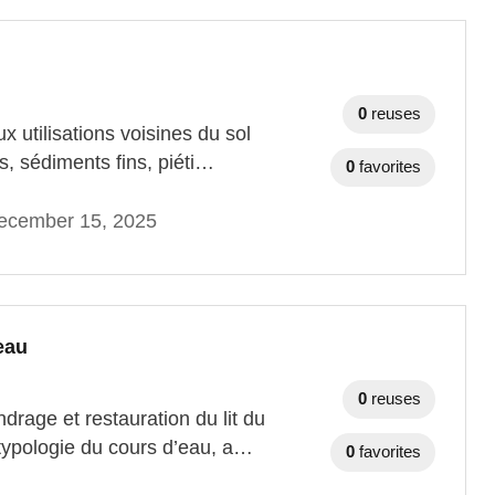
0
reuses
x utilisations voisines du sol
es, sédiments fins, piéti…
0
favorites
ecember 15, 2025
eau
0
reuses
rage et restauration du lit du
 typologie du cours d’eau, a…
0
favorites