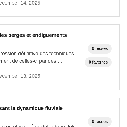
ecember 14, 2025
 des berges et endiguements
0
reuses
ression définitive des techniques
ment de celles-ci par des t…
0
favorites
ecember 13, 2025
ant la dynamique fluviale
0
reuses
e en place d’épis déflecteurs tels