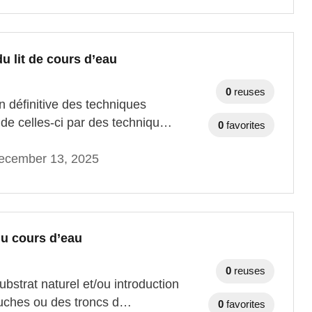
u lit de cours d’eau
0
reuses
n définitive des techniques
t de celles-ci par des techniqu…
0
favorites
ecember 13, 2025
 du cours d’eau
0
reuses
ubstrat naturel et/ou introduction
souches ou des troncs d…
0
favorites