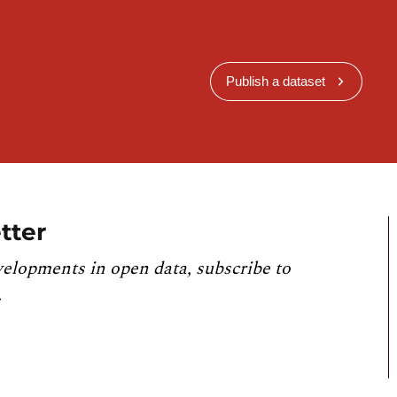
Publish a dataset
tter
velopments in open data, subscribe to
.