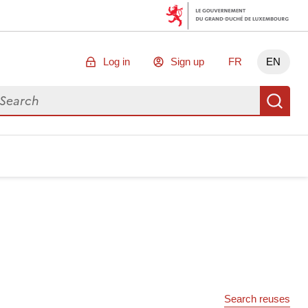
Log in
Sign up
FR
EN
arch for data
Se
Search reuses