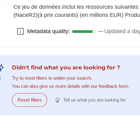
Ce jeu de données inclut les ressources suivantes
(NaceR2)(à prix courants) (en millions EUR) Pro
Metadata quality:
Updated a da
Metadata quality:
Didn't find what you are looking for ?
Try to reset filters to widen your search.
You can also give us more details with our feedback form.
Reset filters
Tell us what you are looking for