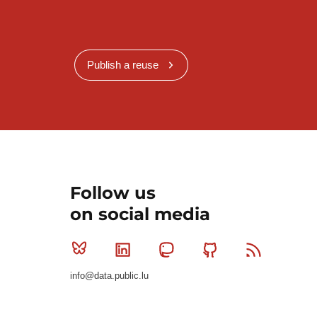
Publish a reuse
Follow us
on social media
Bluesky
Linkedin
Mastodon
Github
RSS
info@data.public.lu