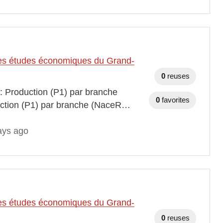
t des études économiques du Grand-
0
reuses
 : Production (P1) par branche
0
favorites
duction (P1) par branche (NaceR…
ays ago
t des études économiques du Grand-
0
reuses