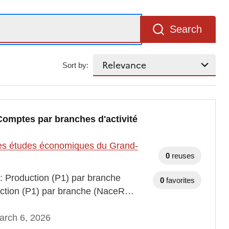
Search
Sort by:
Comptes par branches d'activité
t des études économiques du Grand-
0
reuses
 : Production (P1) par branche
0
favorites
duction (P1) par branche (NaceR…
arch 6, 2026