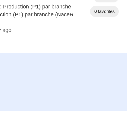
 : Production (P1) par branche
0
favorites
duction (P1) par branche (NaceR…
y ago