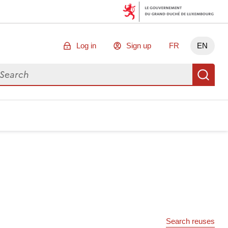
Log in
Sign up
FR
EN
arch for data
Se
Search reuses