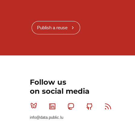
Publish a reuse
Follow us
on social media
Bluesky
Linkedin
Mastodon
Github
RSS
info@data.public.lu