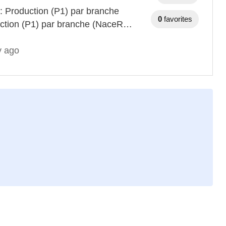
 : Production (P1) par branche
0
favorites
duction (P1) par branche (NaceR…
y ago