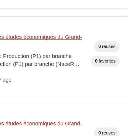
t des études économiques du Grand-
0
reuses
 : Production (P1) par branche
0
favorites
duction (P1) par branche (NaceR…
y ago
t des études économiques du Grand-
0
reuses