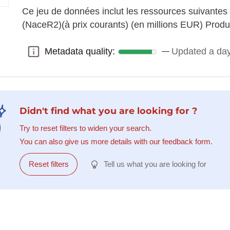
Ce jeu de données inclut les ressources suivantes
(NaceR2)(à prix courants) (en millions EUR) Pro
Metadata quality:
Updated a da
Metadata quality:
Didn't find what you are looking for ?
Try to reset filters to widen your search.
You can also give us more details with our feedback form.
Reset filters
Tell us what you are looking for