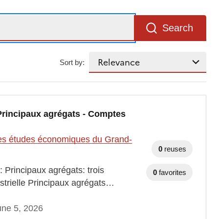
Search
Sort by:
 Principaux agrégats - Comptes
t des études économiques du Grand-
0
reuses
 Principaux agrégats: trois
0
favorites
estrielle Principaux agrégats…
une 5, 2026