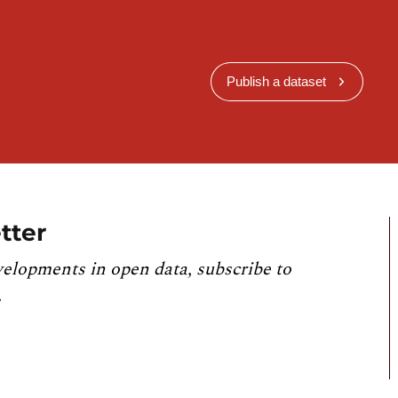
Publish a dataset
tter
velopments in open data, subscribe to
.