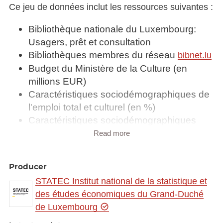
Ce jeu de données inclut les ressources suivantes :
Bibliothèque nationale du Luxembourg:
Usagers, prêt et consultation
Bibliothèques membres du réseau
bibnet.lu
Budget du Ministère de la Culture (en
millions EUR)
Caractéristiques sociodémographiques de
l'emploi total et culturel (en %)
Caractéristiques sociodémographiques
des activités culturelles et des professions
Read more
culturelles (en %)
Emplois dans les institutions culturelles
Producer
Fonds de la Bibliothèque nationale du
STATEC Institut national de la statistique et
Luxembourg 2012 - 2019
des études économiques du Grand-Duché
Nombre de visites dans les institutions
de Luxembourg
culturelles