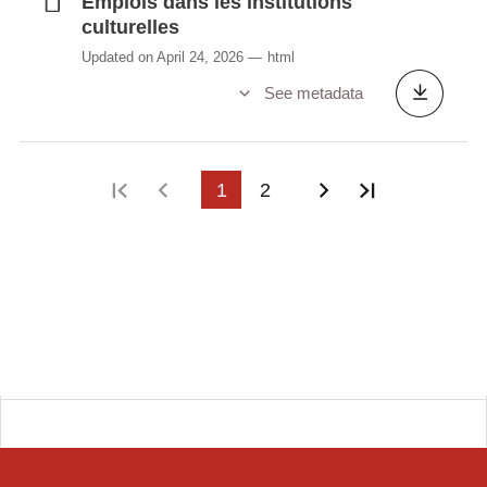
Emplois dans les institutions
culturelles
Updated on April 24, 2026
html
See metadata
First page
Previous page
1
2
Next page
Last page