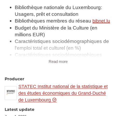
Bibliothèque nationale du Luxembourg:
Usagers, prêt et consultation
Bibliothèques membres du réseau
bibnet.lu
Budget du Ministère de la Culture (en
millions EUR)
Caractéristiques sociodémographiques de
l'emploi total et culturel (en %)
Caractéristiques sociodémographiques
des activités culturelles et des professions
Read more
culturelles (en %)
Crédits budgétaires du pouvoir central pour
Producer
le sport (en 1 000 EUR)
STATEC Institut national de la statistique et
Emplois dans les institutions culturelles
des études économiques du Grand-Duché
Examens médico-sportifs
de Luxembourg
Fonds de la Bibliothèque nationale du
Luxembourg 2012 - 2019
Latest update
Fédérations agréées régissant un sport