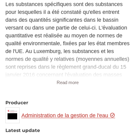
Les substances spécifiques sont des substances
pour lesquelles il a été constaté qu'elles entrent
dans des quantités significantes dans le bassin
versant ou dans une partie de celui-ci. L'évaluation
quantitative est réalisée au moyen de normes de
qualité environmentale, fixées par les état membres
de l'UE. Au Luxemburg, les substances et les
normes de qualité y relatives (moyennes annuelles)
sont reprises dans le règlement grand-ducal du 15
janvier 2016 concernant l'évaluation des masses
d'eau de surface. L'évaluation se fait avec 2
Read more
classes (bien, moyen et pire). Les substances
spécifiques sont prises en considération pour
Producer
l'évaluation de l'état écologique, ensemble avec les
paramètres physico-chimiques généraux.
Administration de la gestion de l'eau
Latest update