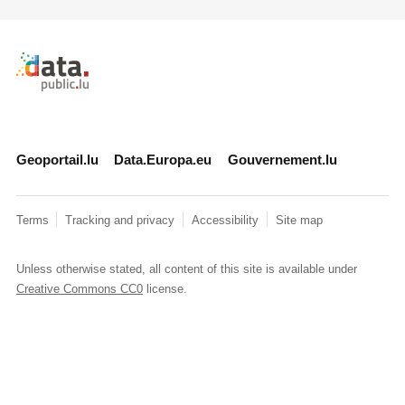
Retour à l'accueil de data.public.lu
Geoportail.lu
Data.Europa.eu
Gouvernement.lu
Terms
Tracking and privacy
Accessibility
Site map
Unless otherwise stated, all content of this site is available under
Creative Commons CC0
license.