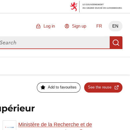
Log in
Sign up
FR
EN
arch for data
Se
Add to favourites
See the reuse
upérieur
Ministère de la Recherche et de