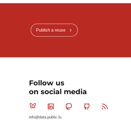
Publish a reuse
Follow us
on social media
Bluesky
Linkedin
Mastodon
Github
RSS
info@data.public.lu