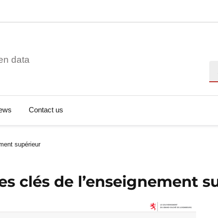
en data
Se
ews
Contact us
ement supérieur
res clés de l’enseignement s