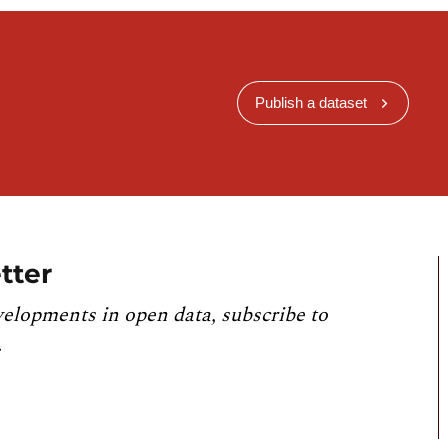
Publish a dataset
tter
velopments in open data, subscribe to
.