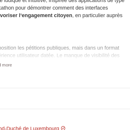
ludique et intuitive, inspirée des applications de type
ackathon pour démontrer comment des interfaces
avoriser l’engagement citoyen
, en particulier auprès
osition les pétitions publiques, mais dans un format
rience utilisateur datée. Le manque de visibilité des
s dates de fin ou le nombre de signatures en temps
d more
cumentée) du site officiel.
es données JSON.
lleure navigation.
and-Duché de Luxembourg