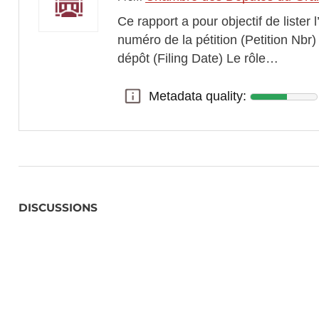
Objectif
Ce rapport a pour objectif de lister 
Montrer que l’usage des données publiques peut (et 
numéro de la pétition (Petition Nbr) 
PETINDER incarne une nouvelle manière d’impliquer 
dépôt (Filing Date) Le rôle…
engagement civique.
Metadata quality:
Metadata quality:
DISCUSSIONS