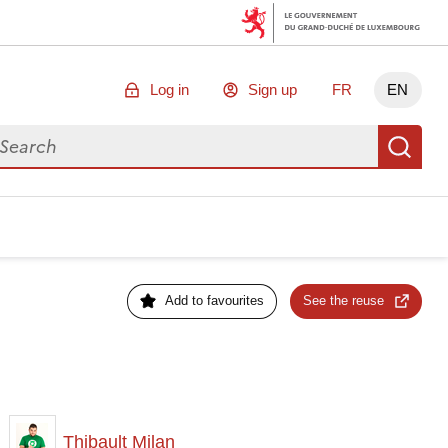
Log in
Sign up
FR
EN
arch for data
Se
Add to favourites
See the reuse
Thibault Milan