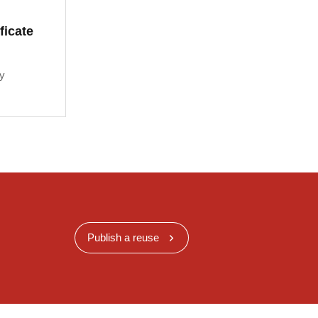
ficate
y
Publish a reuse