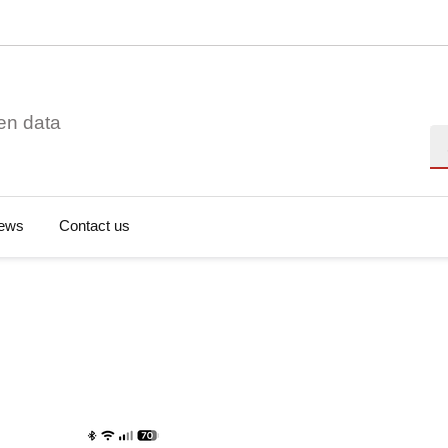
en data
Se
ews
Contact us