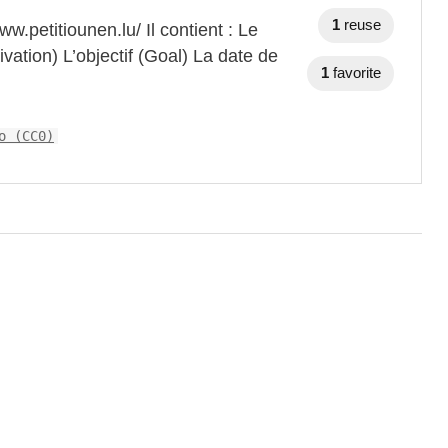
1
reuse
ww.petitiounen.lu/ Il contient : Le
tivation) L’objectif (Goal) La date de
1
favorite
o (CC0)