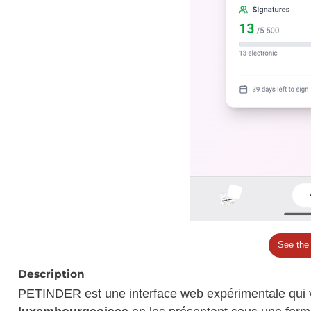
See the
Description
PETINDER est une interface web expérimentale qui 