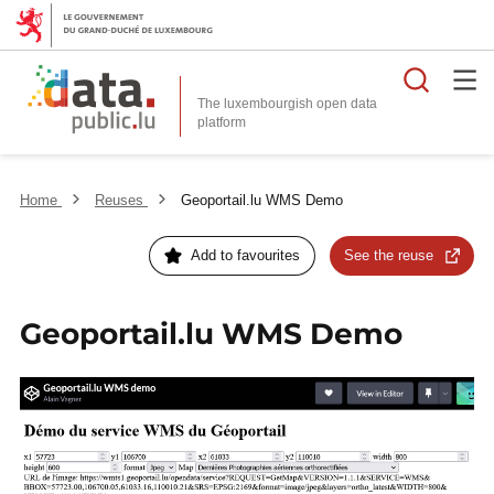
Searc
The luxembourgish open data
Home
Reuses
Geoportail.lu WMS Demo
Add to favourites
See the reuse
Geoportail.lu WMS Demo