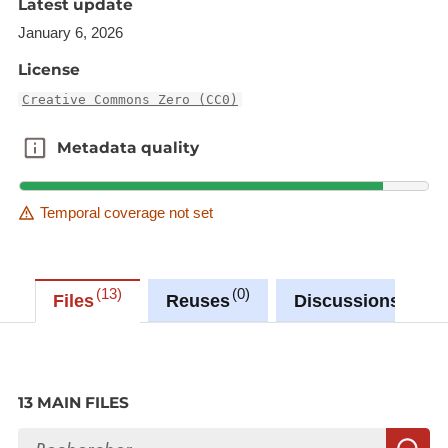
Latest update
Production et traitement de déchets
ménagers (en 1 000 tonnes)
January 6, 2026
Taux de recyclage de différents matériaux
License
(en %)
Creative Commons Zero (CC0)
Transferts notifiés, importations et
exportations de déchets (en tonnes)
Metadata quality
Metadata quality
Véhicules hors d'usage (en tonnes)
Temporal coverage not set
Synchronisé automatiquement depuis la
base de
données LUSTAT
13
0
0
Files
Reuses
Discussions
13 MAIN FILES
Search files