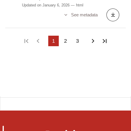
Updated on January 6, 2026
html
See metadata
First page
Previous page
1
2
3
Next page
Last pag