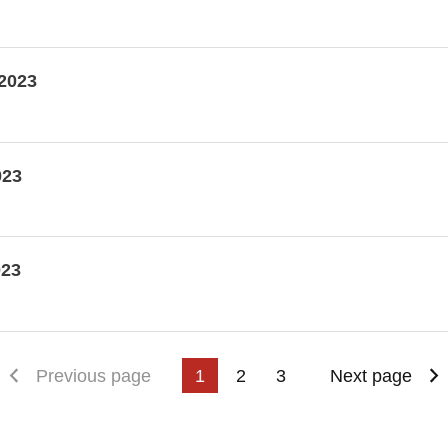
 2023
023
023
irst page
Previous page
1
2
3
Next page