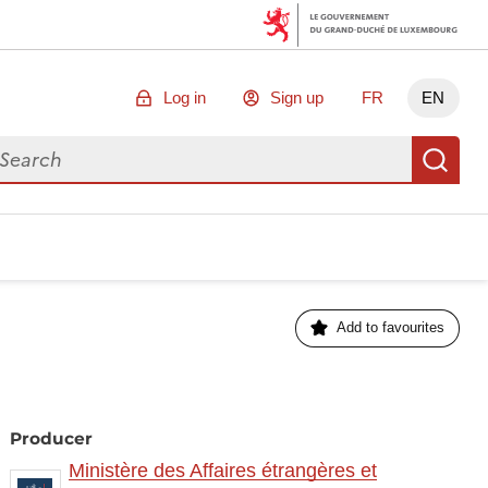
Log in
Sign up
FR
EN
arch for data
Se
Add to favourites
Producer
Ministère des Affaires étrangères et