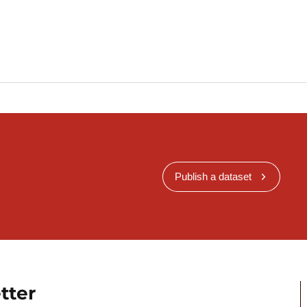
Publish a dataset
tter