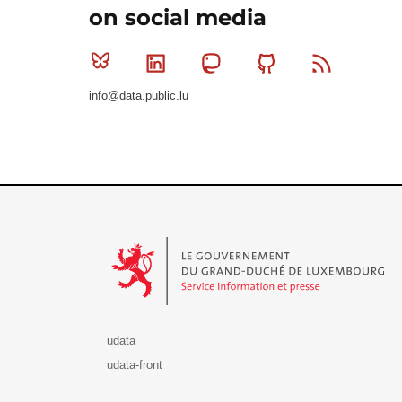
on social media
Bluesky
Linkedin
Mastodon
Github
RSS
info@data.public.lu
Le Gouvernement du Grand-Duché de Luxembourg - S
udata
udata-front