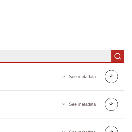
Se
See metadata
See metadata