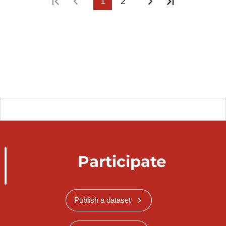
First page
Previous page
1
2
Next page
Last page
Participate
Publish a dataset