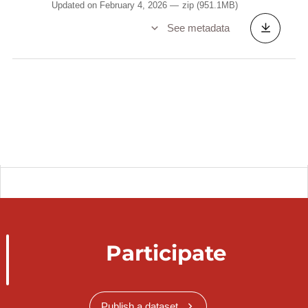
Updated on February 4, 2026
zip
(951.1MB)
See metadata
Participate
Publish a dataset