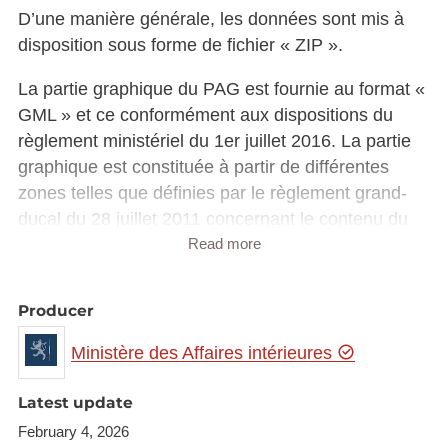
D’une manière générale, les données sont mis à
disposition sous forme de fichier « ZIP ».
La partie graphique du PAG est fournie au format «
GML » et ce conformément aux dispositions du
règlement ministériel du 1er juillet 2016. La partie
graphique est constituée à partir de différentes
zones telles que définies par le règlement grand-
ducal du 28 juillet 2011 concernant le contenu du
plan d’aménagement général d’une commune.
Read more
La partie écrite du PAG, quant à elle, est fournie en
Producer
format « DOCX ».
Ministère des Affaires intérieures
Les schémas directeurs couvrant l’ensemble des
zones soumises à l’élaboration d’un plan
Latest update
d’aménagement particulier „nouveau quartier“ sont
February 4, 2026
également mis à disposition tout comme les plans