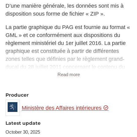
D’une manière générale, les données sont mis à
disposition sous forme de fichier « ZIP ».
La partie graphique du PAG est fournie au format «
GML » et ce conformément aux dispositions du
règlement ministériel du 1er juillet 2016. La partie
graphique est constituée à partir de différentes
zones telles que définies par le règlement grand-
ducal du 28 juillet 2011 concernant le contenu du
plan d’aménagement général d’une commune.
Read more
La partie écrite du PAG, quant à elle, est fournie en
Producer
format « DOCX ».
Ministère des Affaires intérieures
Les schémas directeurs couvrant l’ensemble des
zones soumises à l’élaboration d’un plan
Latest update
d’aménagement particulier „nouveau quartier“ sont
October 30, 2025
également mis à disposition tout comme les plans