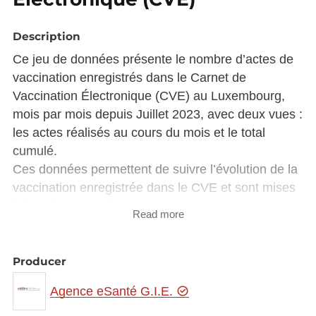
Description
Ce jeu de données présente le nombre d’actes de
vaccination enregistrés dans le Carnet de
Vaccination Électronique (CVE) au Luxembourg,
mois par mois depuis Juillet 2023, avec deux vues :
les actes réalisés au cours du mois et le total
cumulé.
Ces données permettent de suivre l’évolution de la
vaccination enregistrée dans le CVE et sont mises
à jour chaque mois.
Read more
Structure du fichier
Producer
Onglet
Prevention Act – Monthly
: nombre
d’actes de vaccination enregistrés pendant
Agence eSanté G.I.E.
le mois concerné