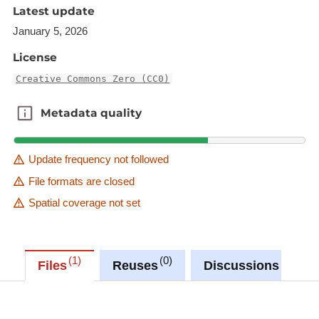
Latest update
date_creation
: mois de l’acte (format
MM/YYYY)
January 5, 2026
nb_actes
: nombre d’actes de
License
vaccination enregistrés ce mois
Creative Commons Zero (CC0)
Onglet Prevention Act – Cumulative
:
nombre total cumulé d’actes de vaccination
Metadata quality
Metadata quality
enregistrés jusqu’au mois concerné
date_creation
: mois de référence
Update frequency not followed
(format MM/YYYY)
File formats are closed
nb_actes_cumul
: total cumulé
Spatial coverage not set
d’actes de vaccination enregistrés
depuis le début du dispositif
1
0
0
Files
Reuses
Discussions