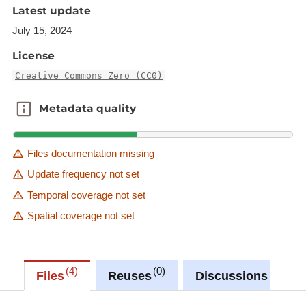
Latest update
July 15, 2024
License
Creative Commons Zero (CC0)
Metadata quality
Metadata quality
Files documentation missing
Update frequency not set
Temporal coverage not set
Spatial coverage not set
4
0
0
Files
Reuses
Discussions