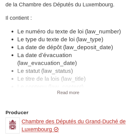
de la Chambre des Députés du Luxembourg.
Il contient :
Le numéro du texte de loi (law_number)
Le type du texte de loi (law_type)
La date de dépôt (law_deposit_date)
La date d’évacuation
(law_evacuation_date)
Le statut (law_status)
Le titre de la lois (law_title)
Le contenu (law_content)
Read more
Le(s) auteur(s) (law_authors)
Le rapport des textes de loi est disponible dans les
Producer
formats suivants :
Chambre des Députés du Grand-Duché de
XLS
Luxembourg