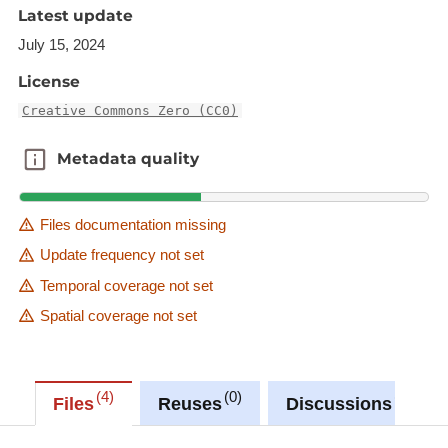
CSV
Latest update
XML
July 15, 2024
HTML
License
Creative Commons Zero (CC0)
Metadata quality
Metadata quality
Files documentation missing
Update frequency not set
Temporal coverage not set
Spatial coverage not set
4
0
0
Files
Reuses
Discussions