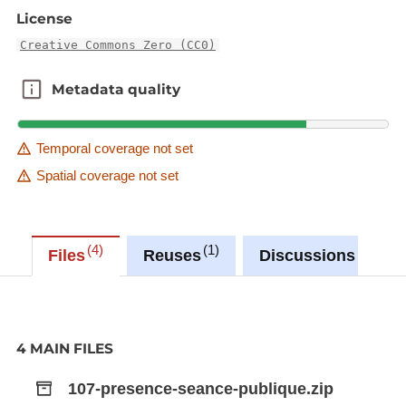
Le prénom (firstname)
License
Le groupe politique (political_group)
Creative Commons Zero (CC0)
Le parti politique (political_party)
Metadata quality
Metadata quality
Le rapport des présences aux séances publiques
est disponible dans les formats suivants :
Temporal coverage not set
XLS
Spatial coverage not set
CSV
XML
HTML
4
1
1
Files
Reuses
Discussions
4 MAIN FILES
107-presence-seance-publique.zip