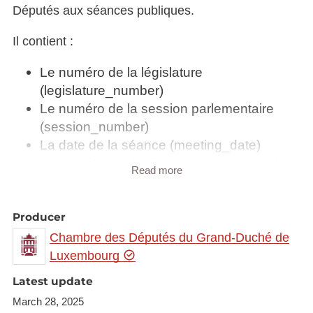
Députés aux séances publiques.
Il contient :
Le numéro de la législature
(legislature_number)
Le numéro de la session parlementaire
(session_number)
La date de la séance (meeting_date)
Le numéro de la séance (meeting_number)
Read more
La présence à la séance
(meeting_presence)
o Présent (PRESENT)
Producer
o Excusé (EXCUSED)
Chambre des Députés du Grand-Duché de
o Mission externe (FOREIGN_MISSION)
Luxembourg
o Absent (ABSENT)
Latest update
Le titre (person_title)
March 28, 2025
Le nom (name)