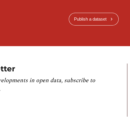
Publish a dataset
tter
velopments in open data, subscribe to
.