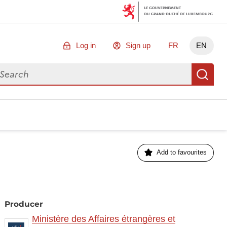
Log in
Sign up
FR
EN
arch for data
Se
Add to favourites
Producer
Ministère des Affaires étrangères et