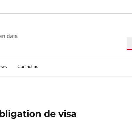
en data
Se
ews
Contact us
bligation de visa