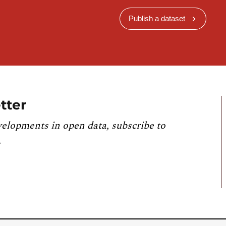
Publish a dataset
tter
velopments in open data, subscribe to
.