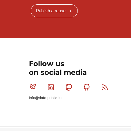
Publish a reuse
Follow us
on social media
Bluesky
Linkedin
Mastodon
Github
RSS
info@data.public.lu