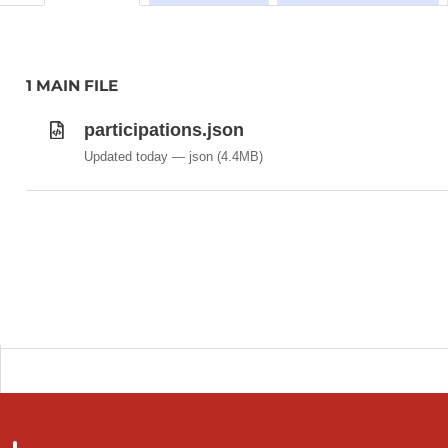
Axes stratégiques
Données fondamentales (financières)
Composition du conseil d’administration
Composition du comité de direction
1 MAIN FILE
participations.json
Updated today
json
(4.4MB)