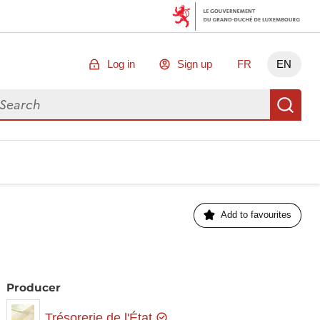
Log in
Sign up
FR
EN
arch for data
Se
Add to favourites
Producer
Trésorerie de l'État