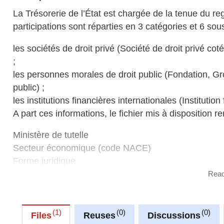
La Trésorerie de l’État est chargée de la tenue du reg
participations sont réparties en 3 catégories et 6 sou
les sociétés de droit privé (Société de droit privé co
;
les personnes morales de droit public (Fondation, 
public) ;
les institutions financières internationales (Institution
A part ces informations, le fichier mis à disposition r
Ministère de tutelle
Secteur économique (code NACE)
Forme juridique
Nombre de personnes employées
Rea
Site web
Logo
Missions et objets
1
0
0
Files
Reuses
Discussions