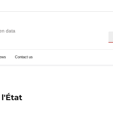
en data
Se
ews
Contact us
l'État