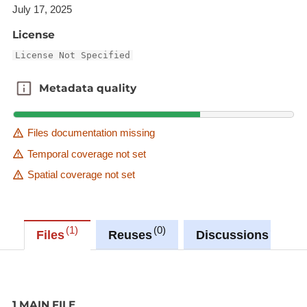
July 17, 2025
License
License Not Specified
Metadata quality
Metadata quality
Files documentation missing
Temporal coverage not set
Spatial coverage not set
1
0
0
Files
Reuses
Discussions
1 MAIN FILE