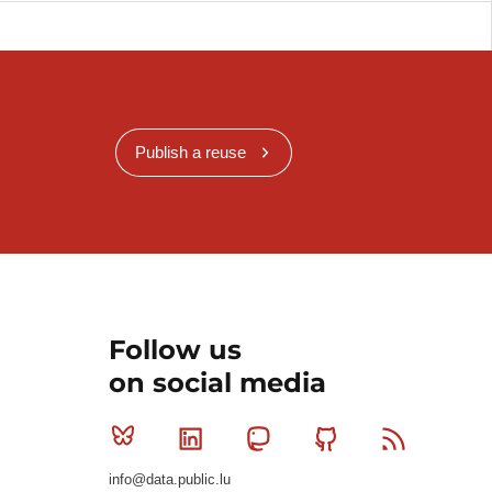
Publish a reuse
Follow us
on social media
Bluesky
Linkedin
Mastodon
Github
RSS
info@data.public.lu