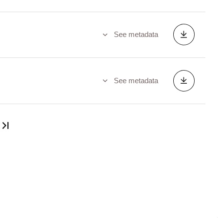
See metadata
See metadata
Last page