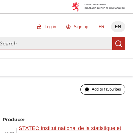
Log in
Sign up
FR
EN
arch for data
Se
Add to favourites
Producer
STATEC Institut national de la statistique et