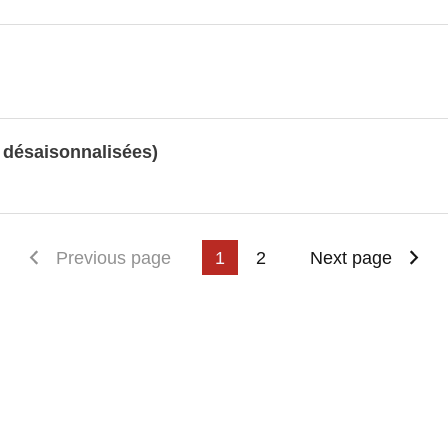
s désaisonnalisées)
First page
Previous page
1
2
Next page