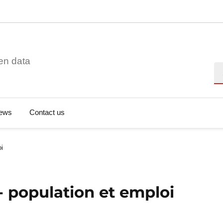
en data
Se
ews
Contact us
oi
- population et emploi