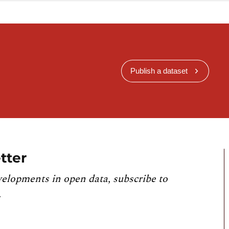
Publish a dataset
tter
velopments in open data, subscribe to
.