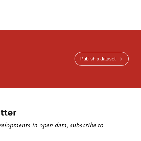
Publish a dataset
tter
velopments in open data, subscribe to
.