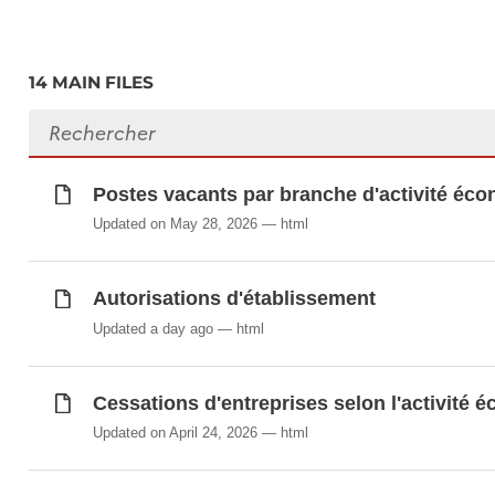
Les entreprises à forte croissance (de t-3 à t
Postes vacants par branche d'activité écon
14 MAIN FILES
Principaux indicateurs selon l'activité écon
Search files
Synchronisé automatiquement depuis la
base de do
Postes vacants par branche d'activité éco
Updated on May 28, 2026
html
Autorisations d'établissement
Updated a day ago
html
Cessations d'entreprises selon l'activité
Updated on April 24, 2026
html