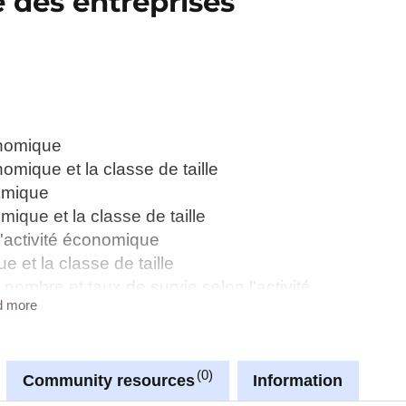
 des entreprises
onomique
nomique et la classe de taille
nomique
mique et la classe de taille
'activité économique
e et la classe de taille
: nombre et taux de survie selon l'activité
d more
ivité économique
pés dans les entreprises créées selon l'activité
0
Community resources
Information
ommerce selon l'activité économique