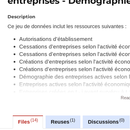
entreprises - Démographie
Description
Ce jeu de données inclut les ressources suivantes :
Autorisations d'établissement
Cessations d'entreprises selon l'activité éc
Cessations d'entreprises selon l'activité éco
Créations d'entreprises selon l'activité éco
Créations d'entreprises selon l'activité écono
Démographie des entreprises actives selon l
Entreprises actives selon l'activité économiqu
Entreprises créées en t - i ayant survécu à t 
Rea
économique - année de survie (t): 2023
Entreprises selon la forme juridique et l'act
Evolution des postes d'emplois salariés occu
14
1
0
économique - année de création : 2018
Files
Reuses
Discussions
Faillites prononcées par les tribunaux de c