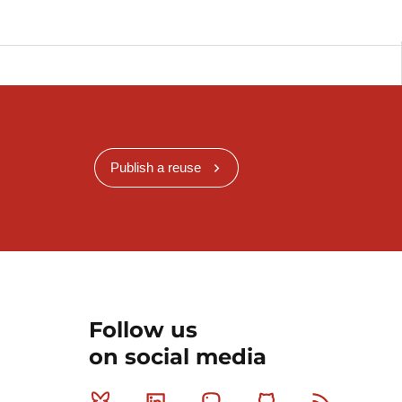
Publish a reuse
Follow us
on social media
Bluesky
Linkedin
Mastodon
Github
RSS