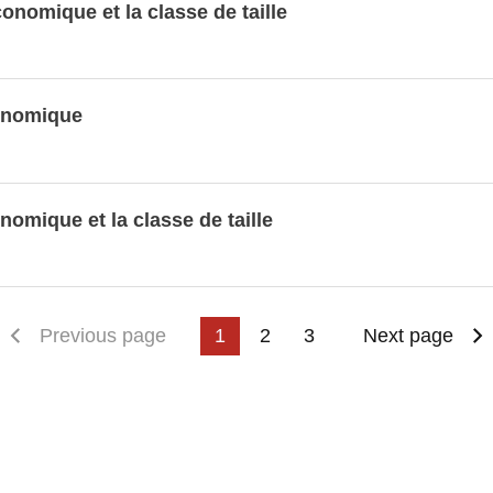
conomique et la classe de taille
conomique
nomique et la classe de taille
irst page
Previous page
1
2
3
Next page