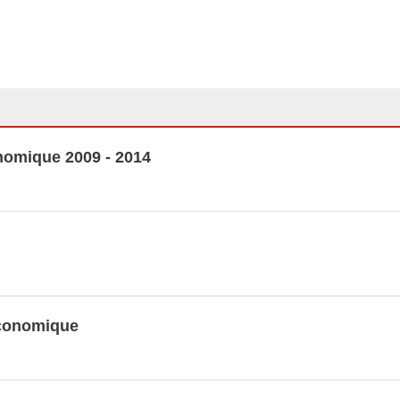
) selon l'activité économique
omique 2009 - 2014
omique
nnées LUSTAT
nomique 2009 - 2014
 économique