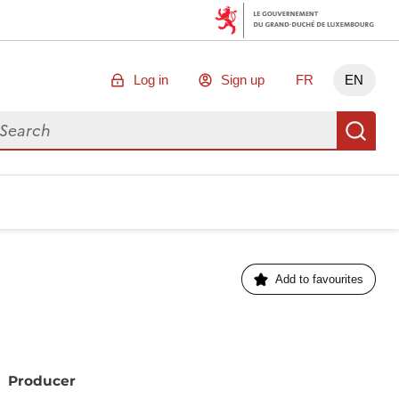
Log in
Sign up
FR
EN
arch for data
Se
Add to favourites
Producer