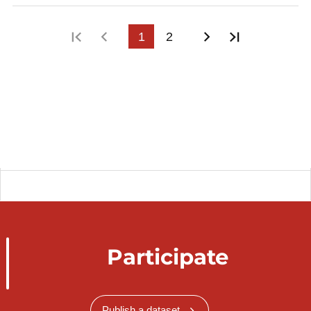
First page
Previous page
1
2
Next page
Last page
Participate
Publish a dataset