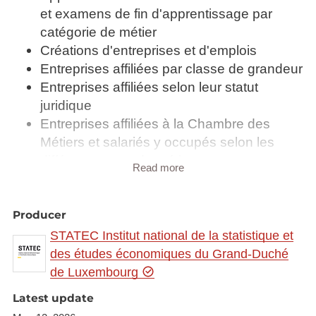
et examens de fin d'apprentissage par
catégorie de métier
Créations d'entreprises et d'emplois
Entreprises affiliées par classe de grandeur
Entreprises affiliées selon leur statut
juridique
Entreprises affiliées à la Chambre des
Métiers et salariés y occupés selon les
différents corps de métiers
Read more
Nombre de diplômes délivrés - brevet de
maîtrise par catégorie de métier
Salariés par classe de grandeur des
Producer
entreprises
STATEC Institut national de la statistique et
Salariés par nationalité et par sexe
des études économiques du Grand-Duché
Tableau synoptique de l'Artisanat par corps
de Luxembourg
de métier
Latest update