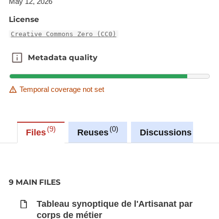
May 12, 2026
License
Synchronisé automatiquement depuis la
base de
données LUSTAT
Creative Commons Zero (CC0)
Metadata quality
Metadata quality
Temporal coverage not set
9
0
0
Files
Reuses
Discussions
9 MAIN FILES
Tableau synoptique de l'Artisanat par
corps de métier