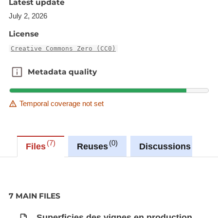
Latest update
July 2, 2026
License
Creative Commons Zero (CC0)
Metadata quality
Metadata quality
Temporal coverage not set
7
0
0
Files
Reuses
Discussions
7 MAIN FILES
Superficies des vignes en production