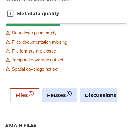
Metadata quality
Metadata quality
Data description empty
Files documentation missing
File formats are closed
Temporal coverage not set
Spatial coverage not set
5
0
0
Files
Reuses
Discussions
5 MAIN FILES