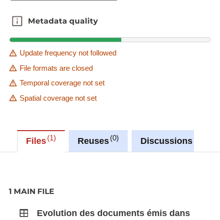
Metadata quality
Metadata quality
Update frequency not followed
File formats are closed
Temporal coverage not set
Spatial coverage not set
1
0
0
Files
Reuses
Discussions
1 MAIN FILE
Evolution des documents émis dans