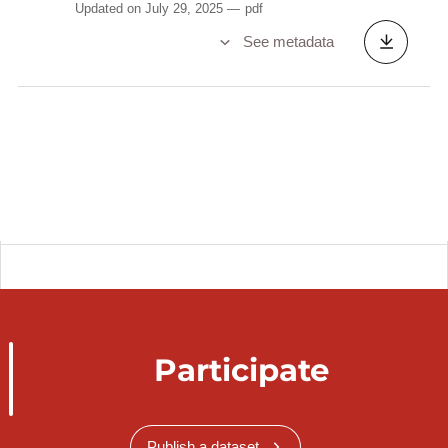
Updated on July 29, 2025
pdf
See metadata
Participate
Publish a dataset