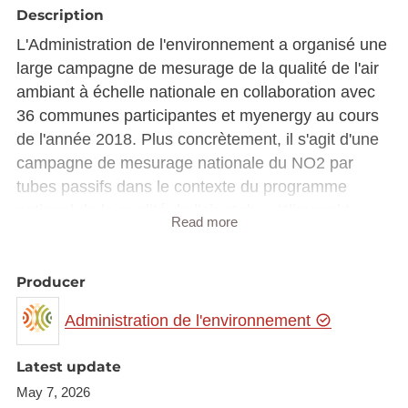
Description
L'Administration de l'environnement a organisé une
large campagne de mesurage de la qualité de l'air
ambiant à échelle nationale en collaboration avec
36 communes participantes et myenergy au cours
de l'année 2018. Plus concrètement, il s'agit d'une
campagne de mesurage nationale du NO2 par
tubes passifs dans le contexte du programme
national de la qualité de l'air et du « Klimapakt
Read more
Loftqualitéit ». La campagne vise à sensibiliser et à
informer les communes et leurs habitants sur la
qualité de l'air dans leur communes respectives,
Producer
motiver les communes de contribuer à améliorer
Administration de l'environnement
leur qualité de l'air, ainsi de faire preuve des efforts
entrepris par les communes en vue de
Latest update
communications futures.
May 7, 2026