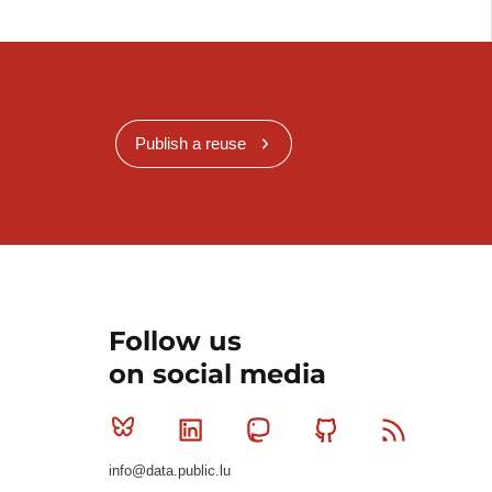
Publish a reuse
Follow us
on social media
Bluesky
Linkedin
Mastodon
Github
RSS
info@data.public.lu