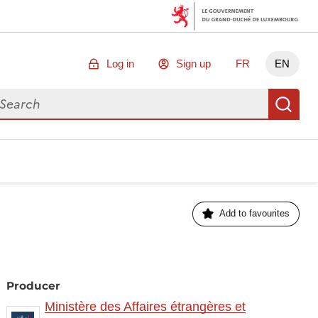
Log in
Sign up
FR
EN
arch for data
Se
Add to favourites
Producer
Ministère des Affaires étrangères et