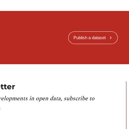
Publish a dataset
tter
velopments in open data, subscribe to
.