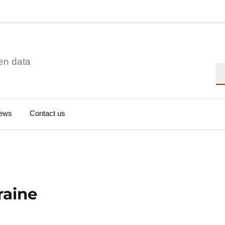
en data
Se
ews
Contact us
raine