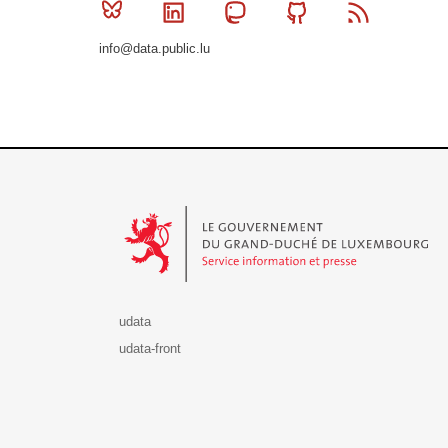
Bluesky
Linkedin
Mastodon
Github
RSS
info@data.public.lu
Le Gouvernement du Grand-Duché de Luxembourg - S
udata
udata-front