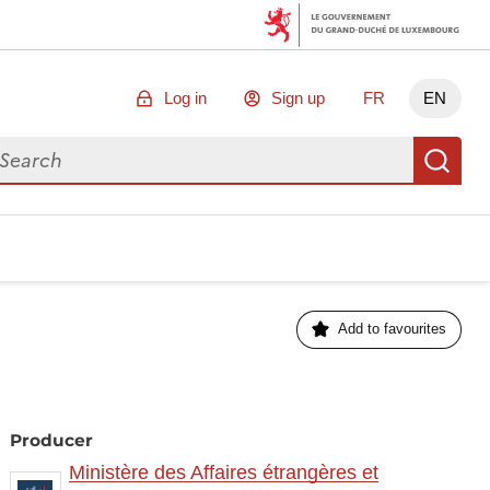
Log in
Sign up
FR
EN
arch for data
Se
Add to favourites
Producer
Ministère des Affaires étrangères et