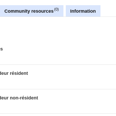
0
Community resources
Information
es
eur résident
eur non-résident