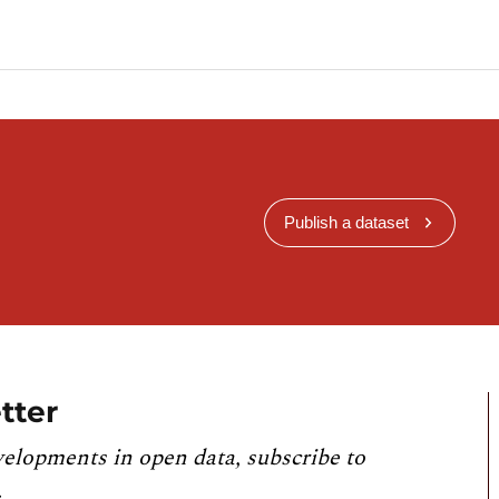
Publish a dataset
tter
velopments in open data, subscribe to
.