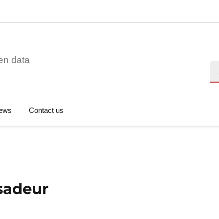
en data
Se
ews
Contact us
sadeur