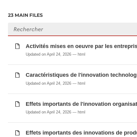
Entreprises innovantes en matière de marketi
Entreprises innovantes en matière de procéd
23 MAIN FILES
Entreprises innovantes en matière de procédé
Search files
Entreprises innovantes en matière de produit
Entreprises innovantes en matière de produits
Entreprises innovatrices par secteur économ
Activités mises en oeuvre par les entrepr
Méthodes de protection des innovations util
Updated on April 24, 2026
html
Partenaires de coopération des entreprises
(en %)
Caractéristiques de l'innovation technolog
Pratiques de gestion de la connaissance 
Sources d'information des entreprises inno
Updated on April 24, 2026
html
Tableau synoptique de l'innovation, 1998-2
Types d'activités d'innovation, 1998-2000 (
Effets importants de l'innovation organisa
Updated on April 24, 2026
html
Synchronisé automatiquement depuis la
base de do
Effets importants des innovations de prod