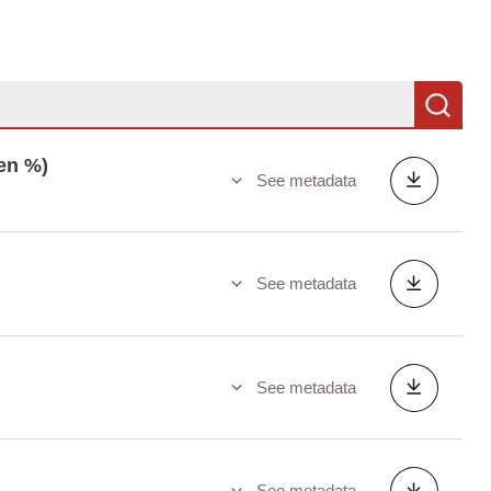
Se
en %)
See metadata
See metadata
See metadata
See metadata