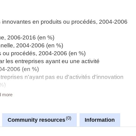
es innovantes en produits ou procédés, 2004-2006
que, 2006-2016 (en %)
onnelle, 2004-2006 (en %)
ts ou procédés, 2004-2006 (en %)
les entreprises ayant eu une activité
004-2006 (en %)
reprises n'ayant pas eu d'activités d'innovation
 %)
a période, 2002-2003 (en %)
d more
es méthodes de protection par secteur et classe
ation, par activité de la NACE Rév.2, 2008-2016
0
Community resources
Information
tion, par classe de taille, 2008-2016
ing, par activité de la NACE Rév.2, 2008-2016