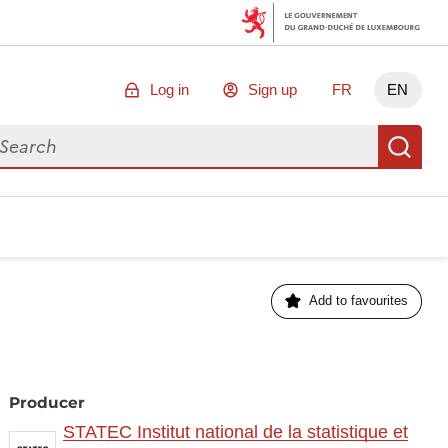
Log in
Sign up
FR
EN
arch for data
Se
Add to favourites
Producer
STATEC Institut national de la statistique et