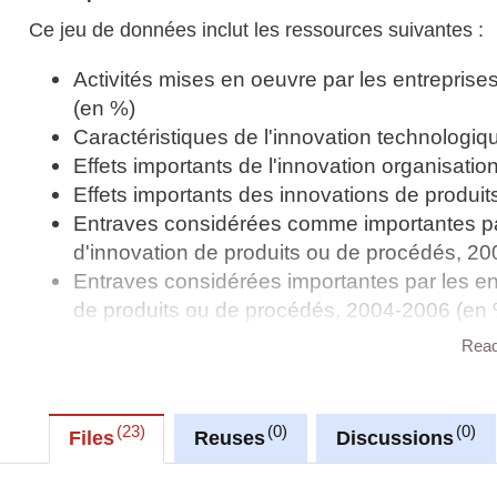
Ce jeu de données inclut les ressources suivantes :
Activités mises en oeuvre par les entrepris
(en %)
Caractéristiques de l'innovation technologi
Effets importants de l'innovation organisati
Effets importants des innovations de produi
Entraves considérées comme importantes par 
d'innovation de produits ou de procédés, 2
Entraves considérées importantes par les ent
de produits ou de procédés, 2004-2006 (en
Entreprises innovantes au Luxembourg sur l
Rea
Entreprises innovantes avec brevets et autr
de taille, 1998-2000 (en %)
Entreprises innovantes en matière d'organis
23
0
0
Files
Reuses
Discussions
Entreprises innovantes en matière d'organisa
Entreprises innovantes en matière de market