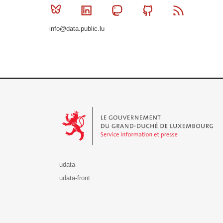
Bluesky
Linkedin
Mastodon
Github
RSS
info@data.public.lu
Le Gouvernement du Grand-Duché de Luxembourg - S
udata
udata-front