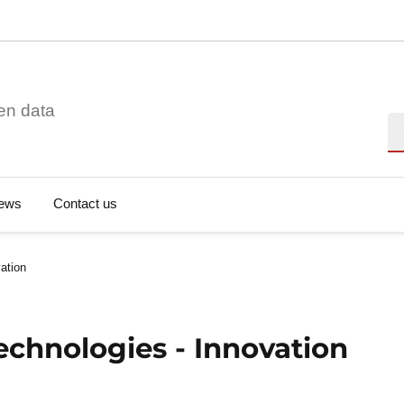
en data
Se
ews
Contact us
vation
technologies - Innovation